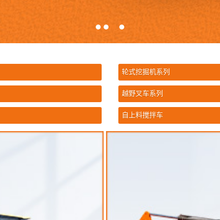
轮式挖掘机系列
越野叉车系列
自上料搅拌车