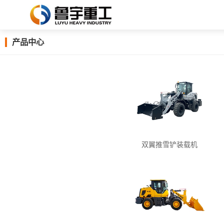
产品中心
双翼推雪铲装载机