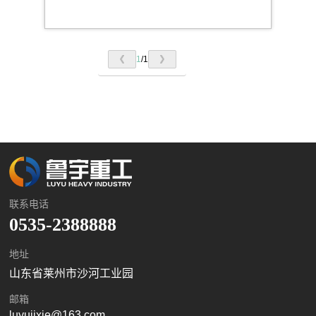
1
/1
联系电话
0535-2388888
地址
山东省莱州市沙河工业园
邮箱
luyujixie@163.com