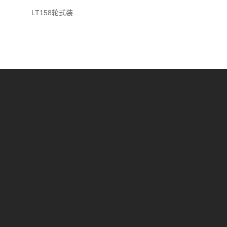
LT158轮式装…